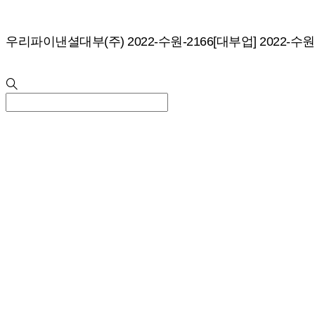
콘
텐
츠
우리파이낸셜대부(주) 2022-수원-2166[대부업] 2022-수원
로
건
Search
너
뛰
기