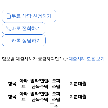
무료 상담 신청하기
바로 전화하기
카톡 상담하기
담보별 대출사례가 궁금하다면? 👉
대출사례 모음 보기
아파
빌라/연립/
오피
항목
지분대출
트
단독주택
스텔
아파
빌라/연립/
오피
항목
지분대출
트
단독주택
스텔