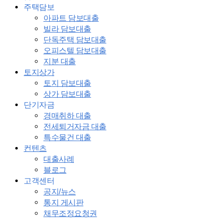
주택담보
아파트 담보대출
빌라 담보대출
단독주택 담보대출
오피스텔 담보대출
지분 대출
토지상가
토지 담보대출
상가 담보대출
단기자금
경매취하 대출
전세퇴거자금 대출
특수물건 대출
컨텐츠
대출사례
블로그
고객센터
공지/뉴스
통지 게시판
채무조정요청권